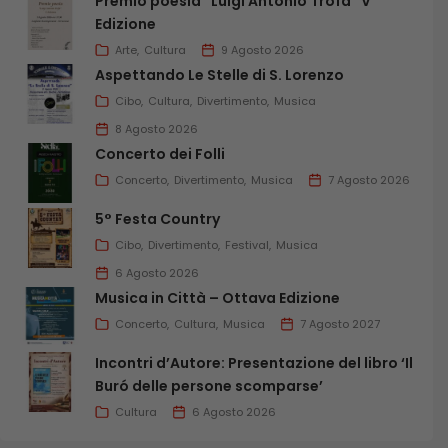
Premio poesia “Luigi Antonio Trofa” V
Edizione
Arte
Cultura
9 Agosto 2026
Aspettando Le Stelle di S. Lorenzo
Cibo
Cultura
Divertimento
Musica
8 Agosto 2026
Concerto dei Folli
Concerto
Divertimento
Musica
7 Agosto 2026
5° Festa Country
Cibo
Divertimento
Festival
Musica
6 Agosto 2026
Musica in Città – Ottava Edizione
Concerto
Cultura
Musica
7 Agosto 2027
Incontri d’Autore: Presentazione del libro ‘Il
Buró delle persone scomparse’
Cultura
6 Agosto 2026