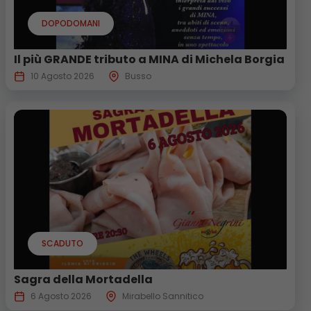
DOPODOMANI
Il più GRANDE tributo a MINA di Michela Borgia
10 Agosto 2026
Busso
SCADUTO
Sagra della Mortadella
6 Agosto 2026
Mirabello Sannitico