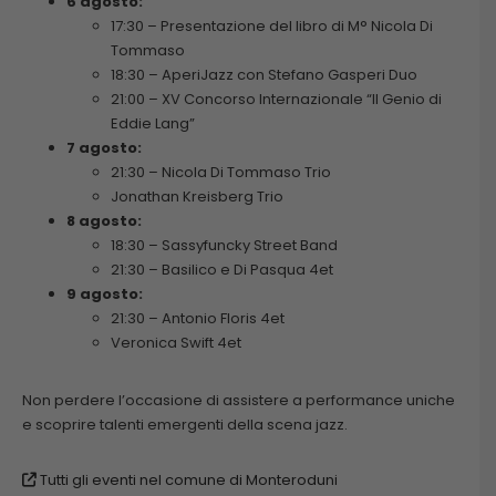
6 agosto:
17:30 – Presentazione del libro di M° Nicola Di
Tommaso
18:30 – AperiJazz con Stefano Gasperi Duo
21:00 – XV Concorso Internazionale “Il Genio di
Eddie Lang”
7 agosto:
21:30 – Nicola Di Tommaso Trio
Jonathan Kreisberg Trio
8 agosto:
18:30 – Sassyfuncky Street Band
21:30 – Basilico e Di Pasqua 4et
9 agosto:
21:30 – Antonio Floris 4et
Veronica Swift 4et
Non perdere l’occasione di assistere a performance uniche
e scoprire talenti emergenti della scena jazz.
Tutti gli eventi nel comune di Monteroduni