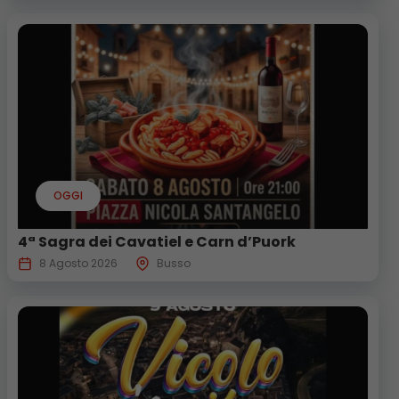
OGGI
4ª Sagra dei Cavatiel e Carn d’Puork
8 Agosto 2026
Busso