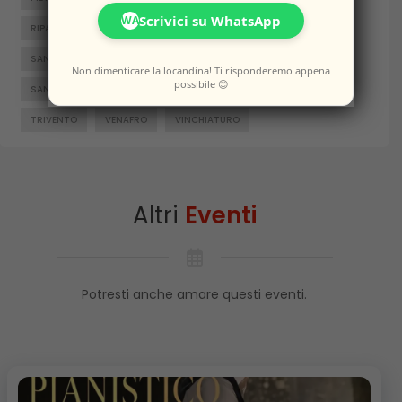
Scrivici su WhatsApp
WA
RIPALIMOSANI
ROCCAMANDOLFI
ROTELLO
SAN GIACOMO DEGLI SCHIAVONI
SAN MASSIMO
Non dimenticare la locandina! Ti risponderemo appena
possibile 😊
SANTA CROCE DI MAGLIANO
SEPINO
TERMOLI
TRIVENTO
VENAFRO
VINCHIATURO
Altri
Eventi
Potresti anche amare questi eventi.