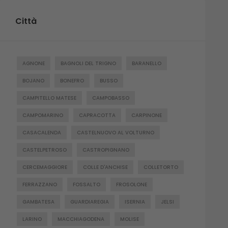
Città
AGNONE
BAGNOLI DEL TRIGNO
BARANELLO
BOJANO
BONEFRO
BUSSO
CAMPITELLO MATESE
CAMPOBASSO
CAMPOMARINO
CAPRACOTTA
CARPINONE
CASACALENDA
CASTELNUOVO AL VOLTURNO
CASTELPETROSO
CASTROPIGNANO
CERCEMAGGIORE
COLLE D'ANCHISE
COLLETORTO
FERRAZZANO
FOSSALTO
FROSOLONE
GAMBATESA
GUARDIAREGIA
ISERNIA
JELSI
LARINO
MACCHIAGODENA
MOLISE