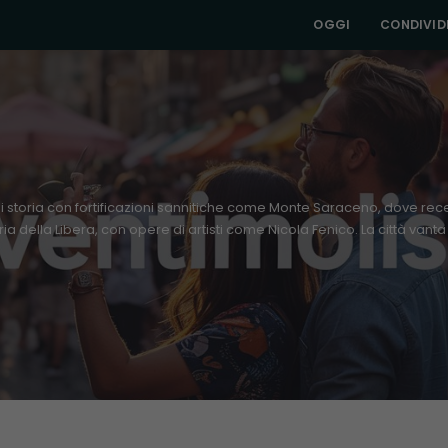
OGGI
CONDIVIDI
storia con fortificazioni sannitiche come Monte Saraceno, dove recent
ia della Libera, con opere di artisti come Nicola Fenico. La città va