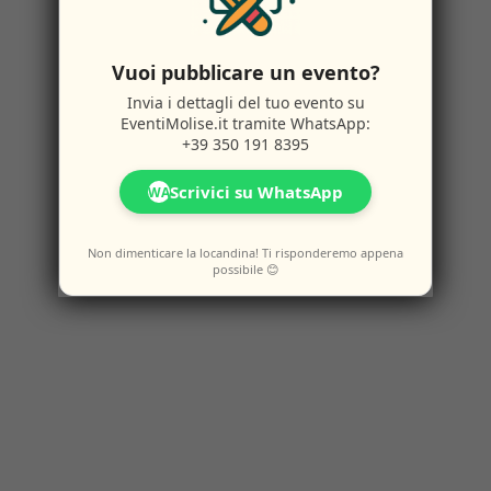
Vuoi pubblicare un evento?
Invia i dettagli del tuo evento su
EventiMolise.it
tramite WhatsApp:
+39 350 191 8395
Scrivici su WhatsApp
WA
Non dimenticare la locandina! Ti risponderemo appena
possibile 😊