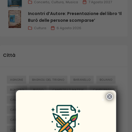
Concerto
Cultura
Musica
7 Agosto 2027
Incontri d’Autore: Presentazione del libro ‘Il
Buró delle persone scomparse’
Cultura
6 Agosto 2026
Città
AGNONE
BAGNOLI DEL TRIGNO
BARANELLO
BOJANO
BONEFRO
BUSSO
CAMPITELLO MATESE
CAMPOBASSO
X
×
CAMPOMARINO
CAPRACOTTA
CARPINONE
CASACALENDA
CASTELNUOVO AL VOLTURNO
CASTELPETROSO
CASTROPIGNANO
CERCEMAGGIORE
COLLE D'ANCHISE
COLLETORTO
FERRAZZANO