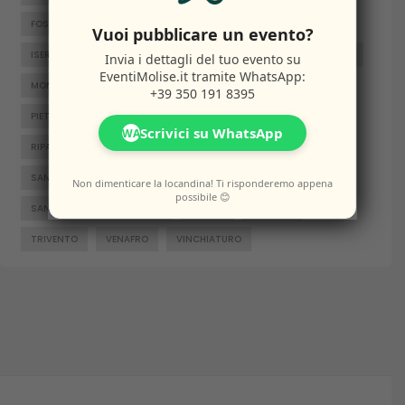
FOSSALTO
FROSOLONE
GAMBATESA
GUARDIAREGIA
Vuoi pubblicare un evento?
ISERNIA
JELSI
LARINO
MACCHIAGODENA
MOLISE
Invia i dettagli del tuo evento su
EventiMolise.it
tramite WhatsApp:
MONTENERO DI BISACCIA
ORATINO
PESCHE
+39 350 191 8395
PIETRABBONDANTE
PIETRACATELLA
RICCIA
Scrivici su WhatsApp
WA
RIPALIMOSANI
ROCCAMANDOLFI
ROTELLO
SAN GIACOMO DEGLI SCHIAVONI
SAN MASSIMO
Non dimenticare la locandina! Ti risponderemo appena
possibile 😊
SANTA CROCE DI MAGLIANO
SEPINO
TERMOLI
TRIVENTO
VENAFRO
VINCHIATURO