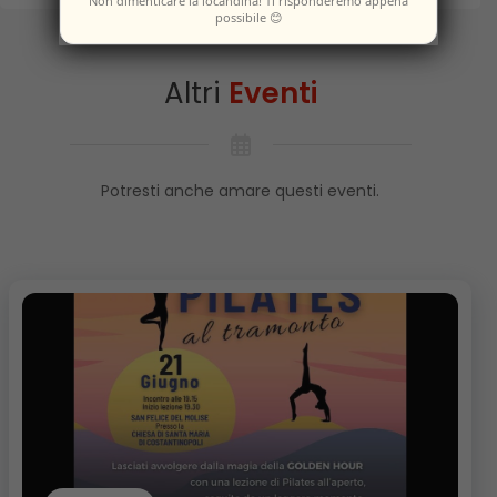
Non dimenticare la locandina! Ti risponderemo appena
possibile 😊
Altri
Eventi
Potresti anche amare questi eventi.