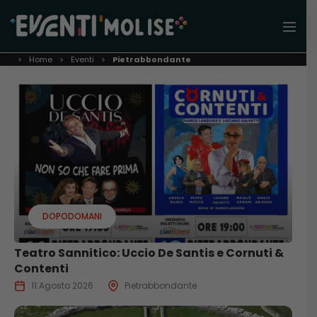
Home
Eventi
Pietrabbondante
DOPODOMANI
Teatro Sannitico: Uccio De Santis e Cornuti &
Contenti
11 Agosto 2026
Pietrabbondante