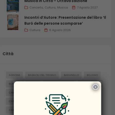
Musica in Città – Ottava Edizione
Concerto
Cultura
Musica
7 Agosto 2027
Incontri d’Autore: Presentazione del libro ‘Il
Buró delle persone scomparse’
Cultura
6 Agosto 2026
Città
AGNONE
BAGNOLI DEL TRIGNO
BARANELLO
BOJANO
BONEFRO
BUSSO
CAMPITELLO MATESE
CAMPOBASSO
X
×
CAMPOMARINO
CAPRACOTTA
CARPINONE
CASACALENDA
CASTELNUOVO AL VOLTURNO
CASTELPETROSO
CASTROPIGNANO
CERCEMAGGIORE