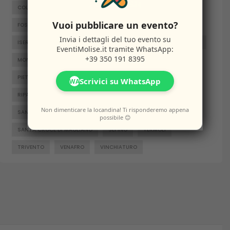
COLLE D'ANCHISE
COLLETORTO
FERRAZZANO
Vuoi pubblicare un evento?
FOSSALTO
FROSOLONE
GAMBATESA
GUARDIAREGIA
Invia i dettagli del tuo evento su
ISERNIA
JELSI
LARINO
MACCHIAGODENA
MOLISE
EventiMolise.it
tramite WhatsApp:
+39 350 191 8395
MONTENERO DI BISACCIA
ORATINO
PESCHE
PIETRABBONDANTE
PIETRACATELLA
RICCIA
Scrivici su WhatsApp
WA
RIPALIMOSANI
ROCCAMANDOLFI
ROTELLO
Non dimenticare la locandina! Ti risponderemo appena
SAN GIACOMO DEGLI SCHIAVONI
SAN MASSIMO
possibile 😊
SANTA CROCE DI MAGLIANO
SEPINO
TERMOLI
TRIVENTO
VENAFRO
VINCHIATURO