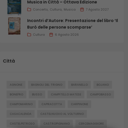
Musica in Città – Ottava Edizione
Concerto
Cultura
Musica
7 Agosto 2027
Incontri d’Autore: Presentazione del libro ‘Il
Buró delle persone scomparse’
Cultura
6 Agosto 2026
Città
AGNONE
BAGNOLI DEL TRIGNO
BARANELLO
BOJANO
BONEFRO
BUSSO
CAMPITELLO MATESE
CAMPOBASSO
CAMPOMARINO
CAPRACOTTA
CARPINONE
CASACALENDA
CASTELNUOVO AL VOLTURNO
CASTELPETROSO
CASTROPIGNANO
CERCEMAGGIORE