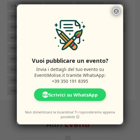
COLLE D'ANCHISE
COLLETORTO
FERRAZZANO
X
×
FOSSALTO
FROSOLONE
GAMBATESA
GUARDIAREGIA
ISERNIA
JELSI
LARINO
MACCHIAGODENA
MOLISE
MONTENERO DI BISACCIA
ORATINO
PESCHE
PIETRABBONDANTE
PIETRACATELLA
RICCIA
RIPALIMOSANI
ROCCAMANDOLFI
ROTELLO
Vuoi pubblicare un evento?
Invia i dettagli del tuo evento su
SAN GIACOMO DEGLI SCHIAVONI
SAN MASSIMO
EventiMolise.it
tramite WhatsApp:
SANTA CROCE DI MAGLIANO
SEPINO
TERMOLI
+39 350 191 8395
TRIVENTO
VENAFRO
VINCHIATURO
Scrivici su WhatsApp
WA
Non dimenticare la locandina! Ti risponderemo appena
possibile 😊
Altri
Eventi