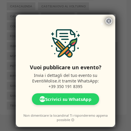
CASACALENDA
CASTELNUOVO AL VOLTURNO
CASTELPETROSO
CASTROPIGNANO
CERCEMAGGIORE
X
×
COLLE D'ANCHISE
COLLETORTO
FERRAZZANO
FOSSALTO
FROSOLONE
GAMBATESA
GUARDIAREGIA
ISERNIA
JELSI
LARINO
MACCHIAGODENA
MOLISE
MONTENERO DI BISACCIA
ORATINO
PESCHE
Vuoi pubblicare un evento?
PIETRABBONDANTE
PIETRACATELLA
RICCIA
Invia i dettagli del tuo evento su
RIPALIMOSANI
ROCCAMANDOLFI
ROTELLO
EventiMolise.it
tramite WhatsApp:
+39 350 191 8395
SAN GIACOMO DEGLI SCHIAVONI
SAN MASSIMO
SANTA CROCE DI MAGLIANO
SEPINO
TERMOLI
Scrivici su WhatsApp
WA
TRIVENTO
VENAFRO
VINCHIATURO
Non dimenticare la locandina! Ti risponderemo appena
possibile 😊