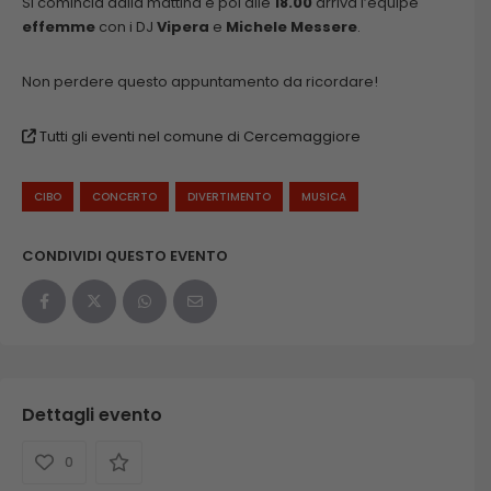
Si comincia dalla mattina e poi alle
18.00
arriva l’équipe
effemme
con i DJ
Vipera
e
Michele Messere
.
Non perdere questo appuntamento da ricordare!
Tutti gli eventi nel comune di Cercemaggiore
CIBO
CONCERTO
DIVERTIMENTO
MUSICA
CONDIVIDI QUESTO EVENTO
Dettagli evento
0