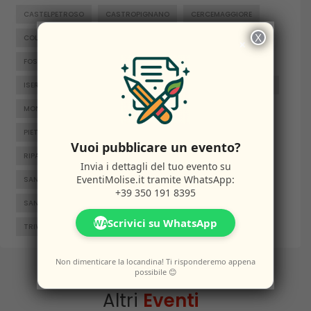
CASTELPETROSO
CASTROPIGNANO
CERCEMAGGIORE
X
COLLE D'ANCHISE
COLLETORTO
FERRAZZANO
×
FOSSALTO
FROSOLONE
GAMBATESA
GUARDIAREGIA
ISERNIA
JELSI
LARINO
MACCHIAGODENA
MOLISE
MONTENERO DI BISACCIA
ORATINO
PESCHE
PIETRABBONDANTE
PIETRACATELLA
RICCIA
Vuoi pubblicare un evento?
RIPALIMOSANI
ROCCAMANDOLFI
ROTELLO
Invia i dettagli del tuo evento su
EventiMolise.it
tramite WhatsApp:
SAN GIACOMO DEGLI SCHIAVONI
SAN MASSIMO
+39 350 191 8395
SANTA CROCE DI MAGLIANO
SEPINO
TERMOLI
Scrivici su WhatsApp
WA
TRIVENTO
VENAFRO
VINCHIATURO
Non dimenticare la locandina! Ti risponderemo appena
possibile 😊
Altri
Eventi