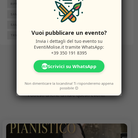
RIPALIMOSANI
ROCCAMANDOLFI
ROTELLO
SAN GIACOMO DEGLI SCHIAVONI
SAN MASSIMO
SANTA CROCE DI MAGLIANO
SEPINO
TERMOLI
Vuoi pubblicare un evento?
TRIVENTO
VENAFRO
VINCHIATURO
Invia i dettagli del tuo evento su
EventiMolise.it
tramite WhatsApp:
+39 350 191 8395
Altri
Eventi
Scrivici su WhatsApp
WA
Non dimenticare la locandina! Ti risponderemo appena
possibile 😊
Potresti anche amare questi eventi.