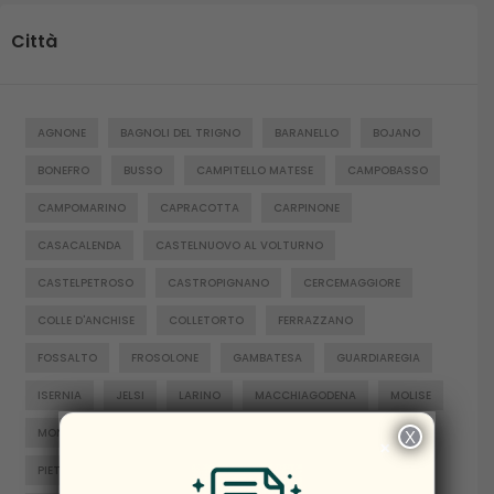
Città
AGNONE
BAGNOLI DEL TRIGNO
BARANELLO
BOJANO
BONEFRO
BUSSO
CAMPITELLO MATESE
CAMPOBASSO
CAMPOMARINO
CAPRACOTTA
CARPINONE
CASACALENDA
CASTELNUOVO AL VOLTURNO
CASTELPETROSO
CASTROPIGNANO
CERCEMAGGIORE
COLLE D'ANCHISE
COLLETORTO
FERRAZZANO
FOSSALTO
FROSOLONE
GAMBATESA
GUARDIAREGIA
ISERNIA
JELSI
LARINO
MACCHIAGODENA
MOLISE
MONTENERO DI BISACCIA
ORATINO
PESCHE
X
×
PIETRABBONDANTE
PIETRACATELLA
RICCIA