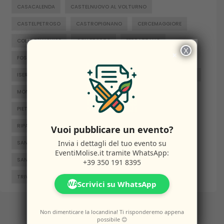
CASACALENDA
CASTELNUOVO AL VOLTURNO
CASTELPETROSO
CASTROPIGNANO
CERCEMAGGIORE
COLLE D'ANCHISE
COLLETORTO
FERRAZZANO
X
×
FOSSALTO
FROSOLONE
GAMBATESA
GUARDIAREGIA
ISERNIA
JELSI
LARINO
MACCHIAGODENA
MOLISE
MONTENERO DI BISACCIA
ORATINO
PESCHE
PIETRABBONDANTE
PIETRACATELLA
RICCIA
RIPALIMOSANI
ROCCAMANDOLFI
ROTELLO
Vuoi pubblicare un evento?
Invia i dettagli del tuo evento su
SAN GIACOMO DEGLI SCHIAVONI
SAN MASSIMO
EventiMolise.it
tramite WhatsApp:
SANTA CROCE DI MAGLIANO
SEPINO
TERMOLI
+39 350 191 8395
TRIVENTO
VENAFRO
VINCHIATURO
Scrivici su WhatsApp
WA
Non dimenticare la locandina! Ti risponderemo appena
possibile 😊