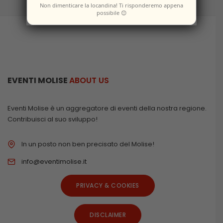
Non dimenticare la locandina! Ti risponderemo appena
possibile 😊
EVENTI MOLISE
ABOUT US
Eventi Molise è un aggregatore di eventi della nostra regione.
Contribuisci al suo sviluppo!
In un posto non ben precisato del Molise!
info@eventimolise.it
PRIVACY & COOKIES
DISCLAIMER