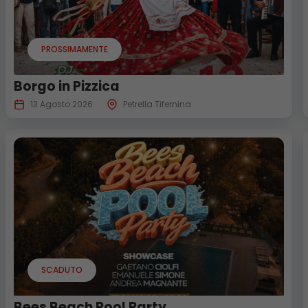
PROSSIMAMENTE
Borgo in Pizzica
13 Agosto 2026
Petrella Tifernina
SCADUTO
Bees Beach Pool Party