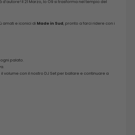
 d’autore! Il 21 Marzo, lo O9 si trasforma nel tempio del
ù amati e iconici di
Made in Sud
, pronto a farci ridere con i
 ogni palato.
va.
a il volume con il nostro DJ Set per ballare e continuare a