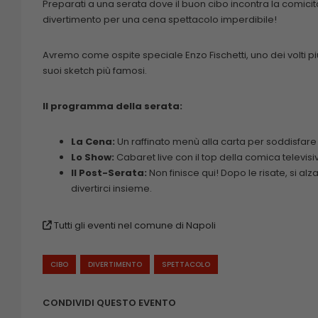
Preparati a una serata dove il buon cibo incontra la comicità
divertimento per una cena spettacolo imperdibile!
Avremo come ospite speciale Enzo Fischetti, uno dei volti pi
suoi sketch più famosi.
Il programma della serata:
La Cena:
Un raffinato menù alla carta per soddisfare
Lo Show:
Cabaret live con il top della comica televisi
Il Post-Serata:
Non finisce qui! Dopo le risate, si alz
divertirci insieme.
Tutti gli eventi nel comune di Napoli
CIBO
DIVERTIMENTO
SPETTACOLO
CONDIVIDI QUESTO EVENTO