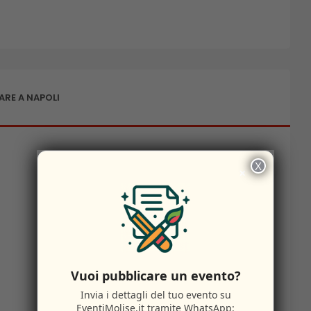
RE A NAPOLI
X
×
Vuoi pubblicare un evento?
Invia i dettagli del tuo evento su
EventiMolise.it
tramite WhatsApp: