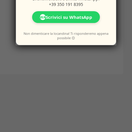
+39 350 191 8395
Scrivici su WhatsApp
WA
Non dimenticare la locandina! Ti risponderemo appena
possibile 😊