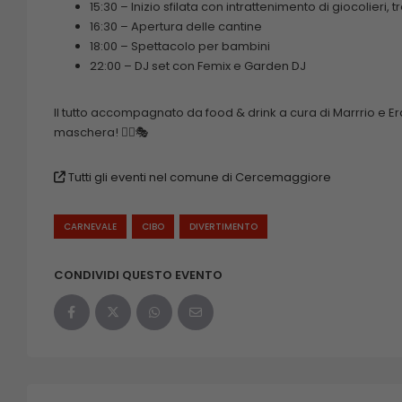
15:30 – Inizio sfilata con intrattenimento di giocolieri
16:30 – Apertura delle cantine
18:00 – Spettacolo per bambini
22:00 – DJ set con Femix e Garden DJ
Il tutto accompagnato da food & drink a cura di Marrrio e E
maschera! 🦸‍♂️🎭
Tutti gli eventi nel comune di Cercemaggiore
CARNEVALE
CIBO
DIVERTIMENTO
CONDIVIDI QUESTO EVENTO