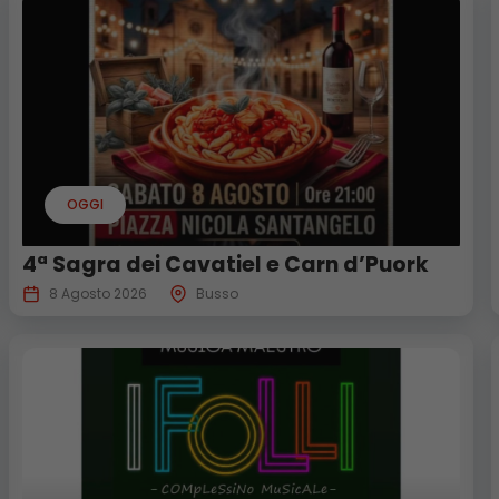
OGGI
4ª Sagra dei Cavatiel e Carn d’Puork
8 Agosto 2026
Busso