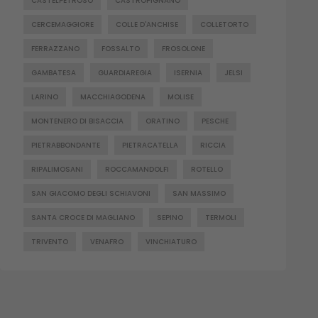
CASTELPETROSO
CASTROPIGNANO
CERCEMAGGIORE
COLLE D'ANCHISE
COLLETORTO
FERRAZZANO
FOSSALTO
FROSOLONE
GAMBATESA
GUARDIAREGIA
ISERNIA
JELSI
LARINO
MACCHIAGODENA
MOLISE
MONTENERO DI BISACCIA
ORATINO
PESCHE
PIETRABBONDANTE
PIETRACATELLA
RICCIA
RIPALIMOSANI
ROCCAMANDOLFI
ROTELLO
SAN GIACOMO DEGLI SCHIAVONI
SAN MASSIMO
SANTA CROCE DI MAGLIANO
SEPINO
TERMOLI
TRIVENTO
VENAFRO
VINCHIATURO