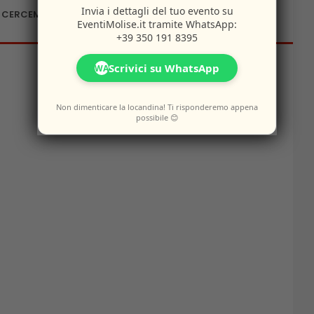
Invia i dettagli del tuo evento su
A CERCEMAGGIORE
EventiMolise.it
tramite WhatsApp:
+39 350 191 8395
Scrivici su WhatsApp
WA
Non dimenticare la locandina! Ti risponderemo appena
possibile 😊