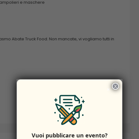
, trampolieri e maschere
rasmo Abate Truck Food. Non mancate, vi vogliamo tutti in
X
×
Vuoi pubblicare un evento?