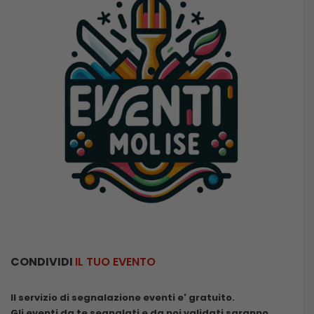
CONDIVIDI
IL TUO EVENTO
Il servizio di segnalazione eventi e' gratuito.
Gli eventi da te segnalati e da noi validati saranno