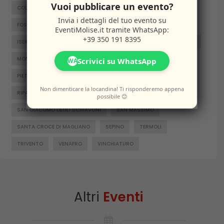
Vuoi pubblicare un evento?
COLLE D'ANCHISE
COLLETORTO
FERRAZZANO
Invia i dettagli del tuo evento su
FOSSALTO
FROSOLONE
GAMBATESA
GUARDIAREGIA
EventiMolise.it
tramite WhatsApp:
+39 350 191 8395
ISERNIA
JELSI
LARINO
MACCHIAGODENA
MOLISE
MONTENERO DI BISACCIA
ORATINO
PESCHE
Scrivici su WhatsApp
WA
PIETRABBONDANTE
PIETRACATELLA
RICCIA
Non dimenticare la locandina! Ti risponderemo appena
RIPALIMOSANI
ROCCAMANDOLFI
ROTELLO
possibile 😊
SAN GIACOMO DEGLI SCHIAVONI
SAN MASSIMO
SANTA CROCE DI MAGLIANO
SEPINO
TERMOLI
TRIVENTO
VENAFRO
VINCHIATURO
Altri
Eventi