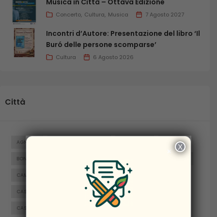
Musica in Città – Ottava Edizione
Concerto
Cultura
Musica
7 Agosto 2027
Incontri d’Autore: Presentazione del libro ‘Il
Buró delle persone scomparse’
Cultura
6 Agosto 2026
Città
AGNONE
BAGNOLI DEL TRIGNO
BARANELLO
BOJANO
X
×
BONEFRO
BUSSO
CAMPITELLO MATESE
CAMPOBASSO
CAMPOMARINO
CAPRACOTTA
CARPINONE
CASACALENDA
CASTELNUOVO AL VOLTURNO
CASTELPETROSO
CASTROPIGNANO
CERCEMAGGIORE