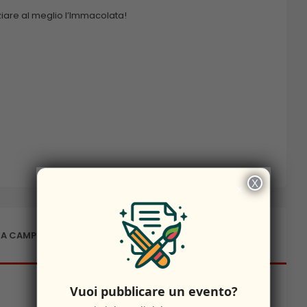
iziare al meglio l’Immacolata!
X
×
 A CAMPOBASSO
Vuoi pubblicare un evento?