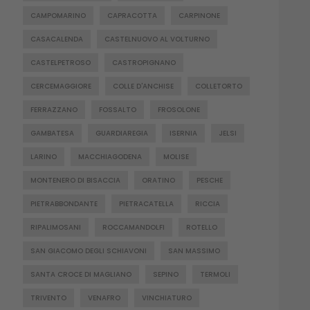
CAMPOMARINO
CAPRACOTTA
CARPINONE
CASACALENDA
CASTELNUOVO AL VOLTURNO
CASTELPETROSO
CASTROPIGNANO
CERCEMAGGIORE
COLLE D'ANCHISE
COLLETORTO
FERRAZZANO
FOSSALTO
FROSOLONE
GAMBATESA
GUARDIAREGIA
ISERNIA
JELSI
LARINO
MACCHIAGODENA
MOLISE
MONTENERO DI BISACCIA
ORATINO
PESCHE
PIETRABBONDANTE
PIETRACATELLA
RICCIA
RIPALIMOSANI
ROCCAMANDOLFI
ROTELLO
SAN GIACOMO DEGLI SCHIAVONI
SAN MASSIMO
SANTA CROCE DI MAGLIANO
SEPINO
TERMOLI
TRIVENTO
VENAFRO
VINCHIATURO