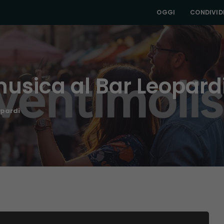
OGGI
CONDIVIDI
usica al Bar Leopard
opardi