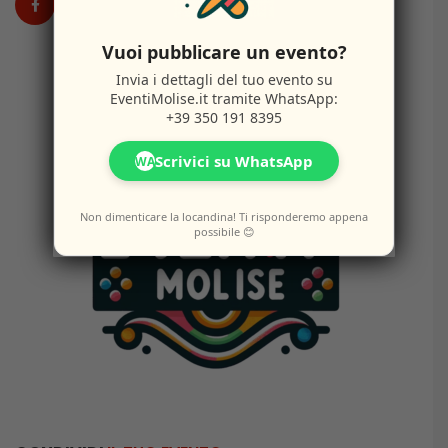
Vuoi pubblicare un evento?
Invia i dettagli del tuo evento su
EventiMolise.it
tramite WhatsApp:
+39 350 191 8395
Scrivici su WhatsApp
WA
Non dimenticare la locandina! Ti risponderemo appena
possibile 😊