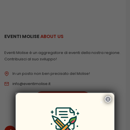
EVENTI MOLISE
ABOUT US
Eventi Molise è un aggregatore di eventi della nostra regione.
Contribuisci al suo sviluppo!
In un posto non ben precisato del Molise!
info@eventimolise.it
PRIVACY & COOKIES
X
×
DISCLAIMER