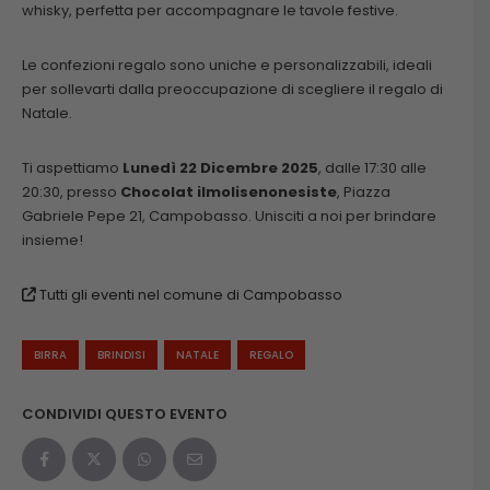
whisky, perfetta per accompagnare le tavole festive.
Le confezioni regalo sono uniche e personalizzabili, ideali
per sollevarti dalla preoccupazione di scegliere il regalo di
Natale.
Ti aspettiamo
Lunedì 22 Dicembre 2025
, dalle 17:30 alle
20:30, presso
Chocolat ilmolisenonesiste
, Piazza
Gabriele Pepe 21, Campobasso. Unisciti a noi per brindare
insieme!
Tutti gli eventi nel comune di Campobasso
BIRRA
BRINDISI
NATALE
REGALO
CONDIVIDI QUESTO EVENTO