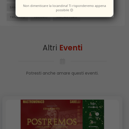
Non dimenticare la locandina! Ti risponderemo appena
SANTA CROCE DI MAGLIANO
SEPINO
TERMOLI
possibile 😊
TRIVENTO
VENAFRO
VINCHIATURO
Altri
Eventi
Potresti anche amare questi eventi.