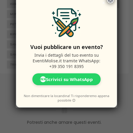
X
×
ISERNIA
JELSI
LARINO
MACCHIAGODENA
MOLISE
MONTENERO DI BISACCIA
ORATINO
PESCHE
PIETRABBONDANTE
PIETRACATELLA
RICCIA
RIPALIMOSANI
ROCCAMANDOLFI
ROTELLO
SAN GIACOMO DEGLI SCHIAVONI
SAN MASSIMO
Vuoi pubblicare un evento?
Invia i dettagli del tuo evento su
SANTA CROCE DI MAGLIANO
SEPINO
TERMOLI
EventiMolise.it
tramite WhatsApp:
TRIVENTO
VENAFRO
VINCHIATURO
+39 350 191 8395
Scrivici su WhatsApp
WA
Altri
Eventi
Non dimenticare la locandina! Ti risponderemo appena
possibile 😊
Potresti anche amare questi eventi.