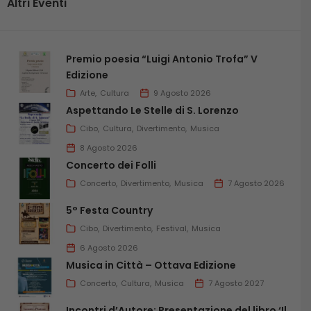
Altri Eventi
Premio poesia “Luigi Antonio Trofa” V
Edizione
Arte
Cultura
9 Agosto 2026
Aspettando Le Stelle di S. Lorenzo
Cibo
Cultura
Divertimento
Musica
8 Agosto 2026
Concerto dei Folli
Concerto
Divertimento
Musica
7 Agosto 2026
5° Festa Country
Cibo
Divertimento
Festival
Musica
6 Agosto 2026
Musica in Città – Ottava Edizione
Concerto
Cultura
Musica
7 Agosto 2027
Incontri d’Autore: Presentazione del libro ‘Il