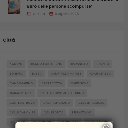
Buró delle persone scomparse’
Cultura
6 Agosto 2026
Città
AGNONE
BAGNOLI DEL TRIGNO
BARANELLO
BOJANO
BONEFRO
BUSSO
CAMPITELLO MATESE
CAMPOBASSO
CAMPOMARINO
CAPRACOTTA
CARPINONE
CASACALENDA
CASTELNUOVO AL VOLTURNO
CASTELPETROSO
CASTROPIGNANO
CERCEMAGGIORE
COLLE D'ANCHISE
COLLETORTO
FERRAZZANO
FOSSALTO
FROSOLONE
GAMBATESA
GUARDIAREGIA