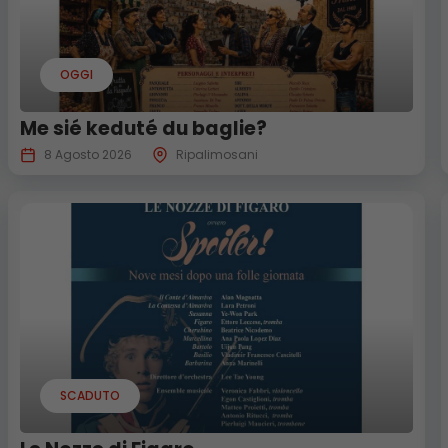
OGGI
Me sié keduté du baglie?
8 Agosto 2026
Ripalimosani
SCADUTO