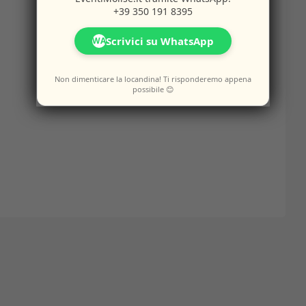
+39 350 191 8395
Scrivici su WhatsApp
WA
Non dimenticare la locandina! Ti risponderemo appena
possibile 😊