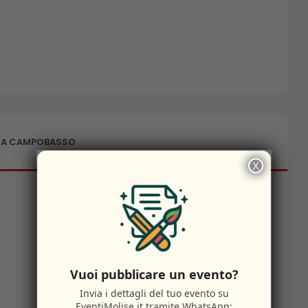
 A CAMPOBASSO
X
×
Vuoi pubblicare un evento?
Invia i dettagli del tuo evento su
EventiMolise.it
tramite WhatsApp: