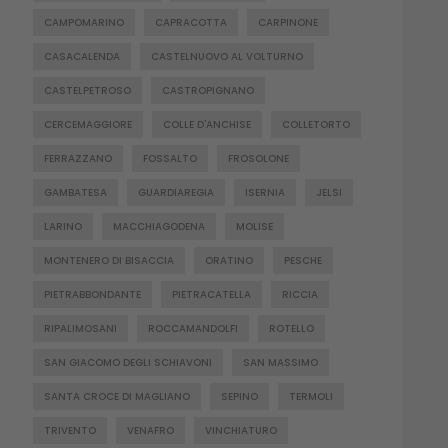
CAMPOMARINO
CAPRACOTTA
CARPINONE
CASACALENDA
CASTELNUOVO AL VOLTURNO
CASTELPETROSO
CASTROPIGNANO
CERCEMAGGIORE
COLLE D'ANCHISE
COLLETORTO
FERRAZZANO
FOSSALTO
FROSOLONE
GAMBATESA
GUARDIAREGIA
ISERNIA
JELSI
LARINO
MACCHIAGODENA
MOLISE
MONTENERO DI BISACCIA
ORATINO
PESCHE
PIETRABBONDANTE
PIETRACATELLA
RICCIA
RIPALIMOSANI
ROCCAMANDOLFI
ROTELLO
SAN GIACOMO DEGLI SCHIAVONI
SAN MASSIMO
SANTA CROCE DI MAGLIANO
SEPINO
TERMOLI
TRIVENTO
VENAFRO
VINCHIATURO