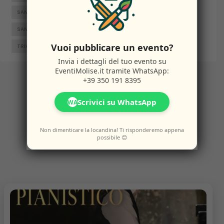
SAN GIACOMO DEGLI SCHIAVONI
SAN MASSIMO
SANTA CROCE DI MAGLIANO
SEPINO
TERMOLI
Vuoi pubblicare un evento?
TRIVENTO
VENAFRO
VINCHIATURO
Invia i dettagli del tuo evento su
EventiMolise.it
tramite WhatsApp:
+39 350 191 8395
Altri
Eventi
Scrivici su WhatsApp
WA
Non dimenticare la locandina! Ti risponderemo appena
possibile 😊
Potresti anche amare questi eventi.