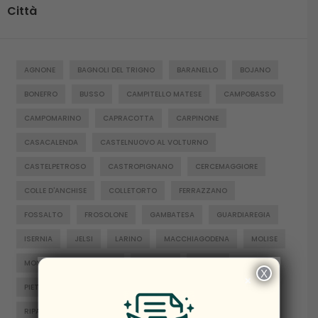
Città
AGNONE
BAGNOLI DEL TRIGNO
BARANELLO
BOJANO
BONEFRO
BUSSO
CAMPITELLO MATESE
CAMPOBASSO
CAMPOMARINO
CAPRACOTTA
CARPINONE
CASACALENDA
CASTELNUOVO AL VOLTURNO
CASTELPETROSO
CASTROPIGNANO
CERCEMAGGIORE
COLLE D'ANCHISE
COLLETORTO
FERRAZZANO
FOSSALTO
FROSOLONE
GAMBATESA
GUARDIAREGIA
ISERNIA
JELSI
LARINO
MACCHIAGODENA
MOLISE
MONTENERO DI BISACCIA
ORATINO
PESCHE
X
×
PIETRABBONDANTE
PIETRACATELLA
RICCIA
RIPALIMOSANI
ROCCAMANDOLFI
ROTELLO