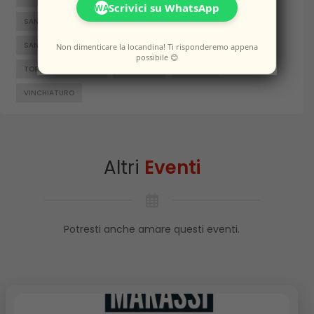
Scrivici su WhatsApp
WA
SAN GIACOMO DEGLI SCHIAVONI
SAN MASSIMO
SANTA CROCE DI MAGLIANO
SEPINO
TERMOLI
Non dimenticare la locandina! Ti risponderemo appena
possibile 😊
TORELLA DEL SANNIO
TRIVENTO
VENAFRO
VINCHIATURO
Altri
Eventi
Potresti anche amare questi eventi.