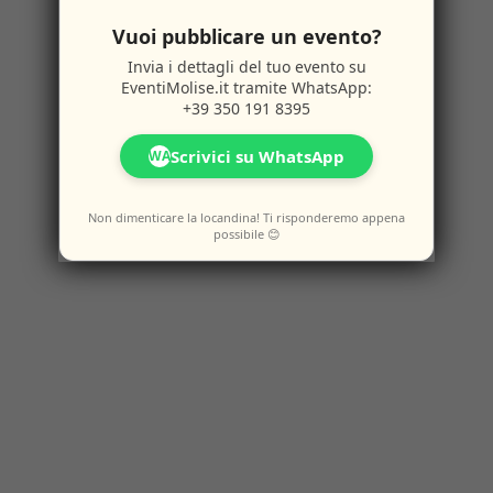
Vuoi pubblicare un evento?
Invia i dettagli del tuo evento su
EventiMolise.it
tramite WhatsApp:
+39 350 191 8395
Scrivici su WhatsApp
WA
Non dimenticare la locandina! Ti risponderemo appena
possibile 😊