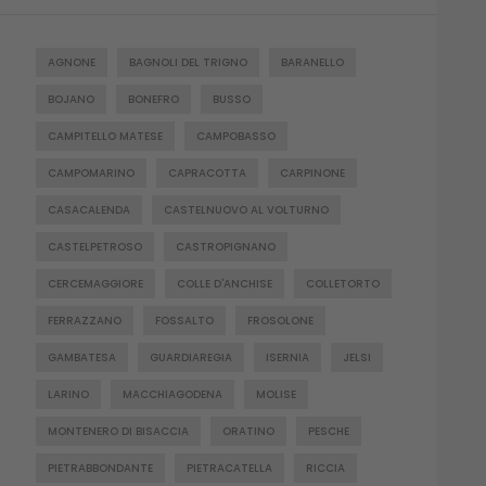
AGNONE
BAGNOLI DEL TRIGNO
BARANELLO
BOJANO
BONEFRO
BUSSO
CAMPITELLO MATESE
CAMPOBASSO
CAMPOMARINO
CAPRACOTTA
CARPINONE
CASACALENDA
CASTELNUOVO AL VOLTURNO
CASTELPETROSO
CASTROPIGNANO
CERCEMAGGIORE
COLLE D'ANCHISE
COLLETORTO
FERRAZZANO
FOSSALTO
FROSOLONE
GAMBATESA
GUARDIAREGIA
ISERNIA
JELSI
LARINO
MACCHIAGODENA
MOLISE
MONTENERO DI BISACCIA
ORATINO
PESCHE
PIETRABBONDANTE
PIETRACATELLA
RICCIA