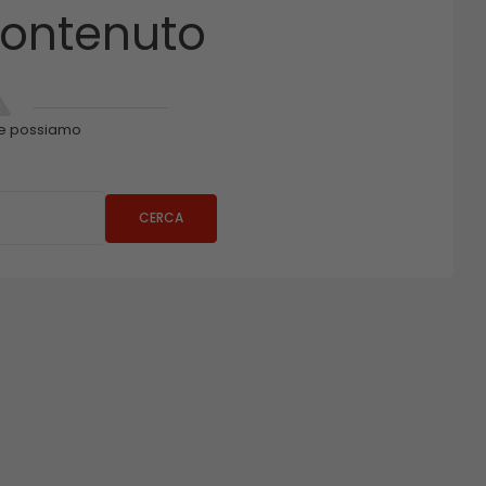
ontenuto
e possiamo
CERCA