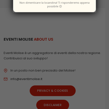
Non dimenticare la locandina! Ti risponderemo appena
possibile 😊
EVENTI MOLISE
ABOUT US
Eventi Molise è un aggregatore di eventi della nostra regione.
Contribuisci al suo sviluppo!
In un posto non ben precisato del Molise!
info@eventimolise.it
PRIVACY & COOKIES
DISCLAIMER