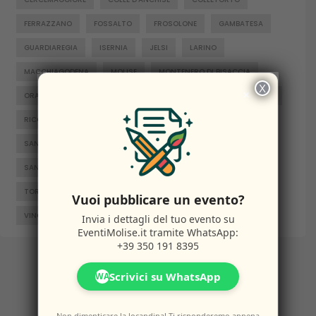
FERRAZZANO
FOSSALTO
FROSOLONE
GAMBATESA
GUARDIAREGIA
ISERNIA
JELSI
LARINO
MACCHIAGODENA
MOLISE
MONTENERO DI BISACCIA
X
×
ORATINO
PESCHE
PIETRABBONDANTE
PIETRACATELLA
RICCIA
RIPALIMOSANI
ROCCAMANDOLFI
ROTELLO
SAN GIACOMO DEGLI SCHIAVONI
SAN MASSIMO
SANTA CROCE DI MAGLIANO
SEPINO
TERMOLI
TORELLA DEL SANNIO
TRIVENTO
VENAFRO
Vuoi pubblicare un evento?
VINCHIATURO
Invia i dettagli del tuo evento su
EventiMolise.it
tramite WhatsApp:
+39 350 191 8395
Scrivici su WhatsApp
WA
Non dimenticare la locandina! Ti risponderemo appena