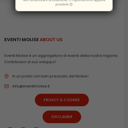
possibile 😊
EVENTI MOLISE
ABOUT US
Eventi Molise è un aggregatore di eventi della nostra regione.
Contribuisci al suo sviluppo!
In un posto non ben precisato del Molise!
info@eventimolise.it
PRIVACY & COOKIES
DISCLAIMER