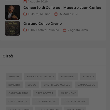
1 Agosto 2026
Concerto di Cello con Maestro Juan Carlos
Cultura
Musica
15 Marzo 2026
Oratino Calice Divino
Cibo
Festival
Musica
7 Agosto 2026
Città
AGNONE
BAGNOLI DEL TRIGNO
BARANELLO
BOJANO
BONEFRO
BUSSO
CAMPITELLO MATESE
CAMPOBASSO
CAMPOMARINO
CAPRACOTTA
CARPINONE
CASACALENDA
CASTELPETROSO
CASTROPIGNANO
CERCEMAGGIORE
COLLE D'ANCHISE
COLLETORTO