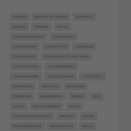
AGNONE
BAGNOLI DEL TRIGNO
BARANELLO
BOJANO
BONEFRO
BUSSO
CAMPITELLO MATESE
CAMPOBASSO
CAMPOMARINO
CAPRACOTTA
CARPINONE
CASACALENDA
CASTELNUOVO AL VOLTURNO
CASTELPETROSO
CASTROPIGNANO
CERCEMAGGIORE
COLLE D'ANCHISE
COLLETORTO
FERRAZZANO
FOSSALTO
FROSOLONE
GAMBATESA
GUARDIAREGIA
ISERNIA
JELSI
LARINO
MACCHIAGODENA
MOLISE
MONTENERO DI BISACCIA
ORATINO
PESCHE
PIETRABBONDANTE
PIETRACATELLA
RICCIA