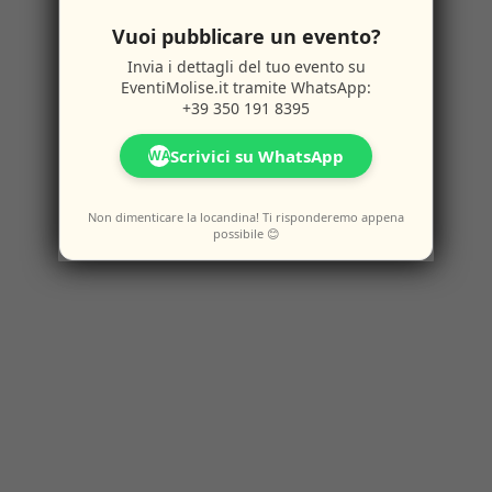
Vuoi pubblicare un evento?
Invia i dettagli del tuo evento su
EventiMolise.it
tramite WhatsApp:
+39 350 191 8395
Scrivici su WhatsApp
WA
Non dimenticare la locandina! Ti risponderemo appena
possibile 😊