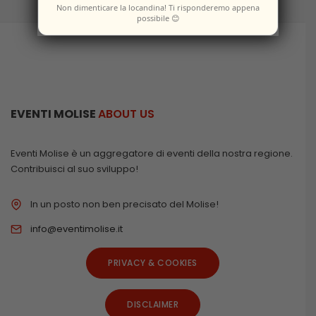
Non dimenticare la locandina! Ti risponderemo appena
possibile 😊
EVENTI MOLISE
ABOUT US
Eventi Molise è un aggregatore di eventi della nostra regione.
Contribuisci al suo sviluppo!
In un posto non ben precisato del Molise!
info@eventimolise.it
PRIVACY & COOKIES
DISCLAIMER