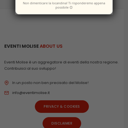
Non dimenticare la locandina! Ti risponderemo appena
possibile 😊
EVENTI MOLISE
ABOUT US
Eventi Molise è un aggregatore di eventi della nostra regione.
Contribuisci al suo sviluppo!
In un posto non ben precisato del Molise!
info@eventimolise.it
PRIVACY & COOKIES
DISCLAIMER