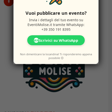
Vuoi pubblicare un evento?
Invia i dettagli del tuo evento su
EventiMolise.it
tramite WhatsApp:
+39 350 191 8395
Scrivici su WhatsApp
WA
Non dimenticare la locandina! Ti risponderemo appena
possibile 😊