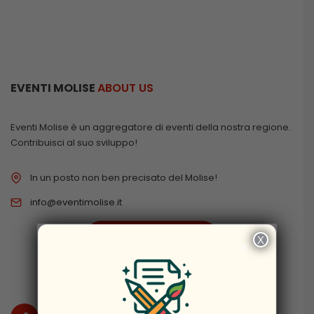
EVENTI MOLISE
ABOUT US
Eventi Molise è un aggregatore di eventi della nostra regione.
Contribuisci al suo sviluppo!
In un posto non ben precisato del Molise!
info@eventimolise.it
PRIVACY & COOKIES
X
×
DISCLAIMER