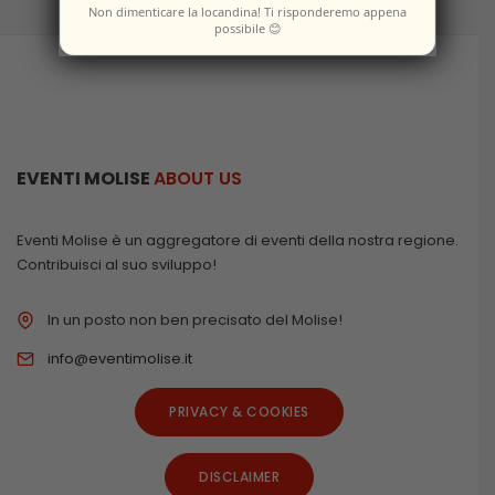
Non dimenticare la locandina! Ti risponderemo appena
possibile 😊
EVENTI MOLISE
ABOUT US
Eventi Molise è un aggregatore di eventi della nostra regione.
Contribuisci al suo sviluppo!
In un posto non ben precisato del Molise!
info@eventimolise.it
PRIVACY & COOKIES
DISCLAIMER