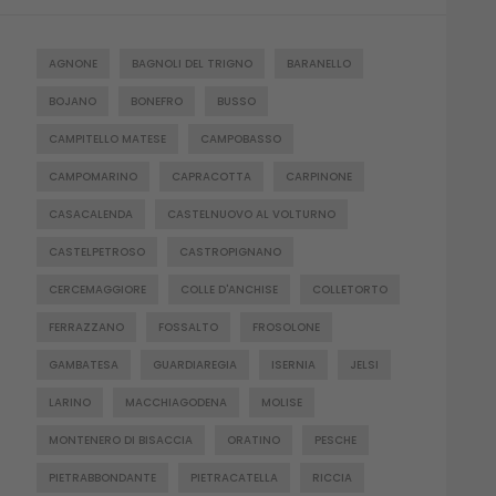
AGNONE
BAGNOLI DEL TRIGNO
BARANELLO
BOJANO
BONEFRO
BUSSO
CAMPITELLO MATESE
CAMPOBASSO
CAMPOMARINO
CAPRACOTTA
CARPINONE
CASACALENDA
CASTELNUOVO AL VOLTURNO
CASTELPETROSO
CASTROPIGNANO
CERCEMAGGIORE
COLLE D'ANCHISE
COLLETORTO
FERRAZZANO
FOSSALTO
FROSOLONE
GAMBATESA
GUARDIAREGIA
ISERNIA
JELSI
LARINO
MACCHIAGODENA
MOLISE
MONTENERO DI BISACCIA
ORATINO
PESCHE
PIETRABBONDANTE
PIETRACATELLA
RICCIA