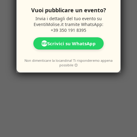
Vuoi pubblicare un evento?
Invia i dettagli del tuo evento su
EventiMolise.it
tramite WhatsApp:
+39 350 191 8395
Scrivici su WhatsApp
WA
Non dimenticare la locandina! Ti risponderemo appena
possibile 😊