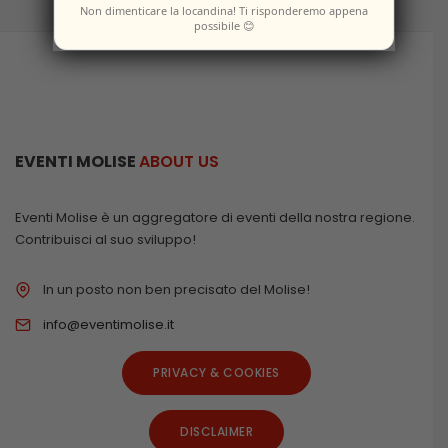
Non dimenticare la locandina! Ti risponderemo appena
possibile 😊
EVENTI MOLISE
ABOUT US
Eventi Molise è un aggregatore di eventi della nostra regione.
Contribuisci al suo sviluppo!
In un posto non ben precisato del Molise!
info@eventimolise.it
PRIVACY & COOKIES
DISCLAIMER