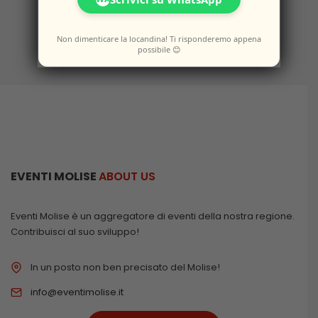
Non dimenticare la locandina! Ti risponderemo appena
possibile 😊
EVENTI MOLISE
ABOUT US
Eventi Molise è un aggregatore di eventi della nostra regione.
Contribuisci al suo sviluppo!
In un posto non ben precisato del Molise!
info@eventimolise.it