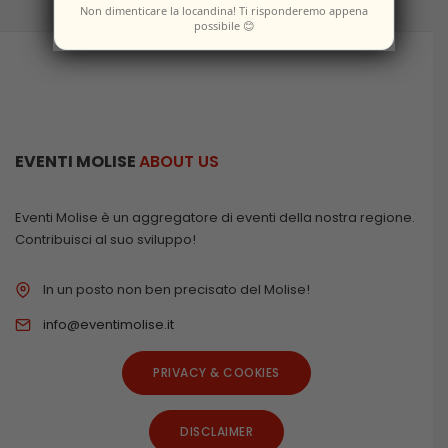
Non dimenticare la locandina! Ti risponderemo appena
possibile 😊
EVENTI MOLISE
ABOUT US
Eventi Molise è un aggregatore di eventi della nostra regione.
Contribuisci al suo sviluppo!
In un posto non ben precisato del Molise!
info@eventimolise.it
PRIVACY & COOKIES
DISCLAIMER