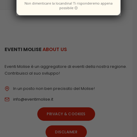
Non dimenticare la locandina! Ti risponderemo appena
possibile 😊
EVENTI MOLISE
ABOUT US
Eventi Molise è un aggregatore di eventi della nostra regione.
Contribuisci al suo sviluppo!
In un posto non ben precisato del Molise!
info@eventimolise.it
PRIVACY & COOKIES
DISCLAIMER