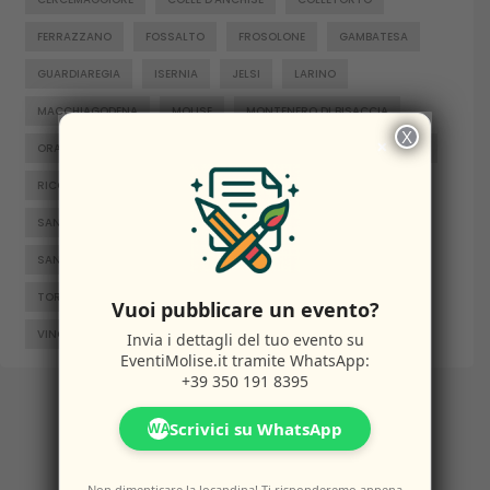
FERRAZZANO
FOSSALTO
FROSOLONE
GAMBATESA
GUARDIAREGIA
ISERNIA
JELSI
LARINO
MACCHIAGODENA
MOLISE
MONTENERO DI BISACCIA
X
×
ORATINO
PESCHE
PIETRABBONDANTE
PIETRACATELLA
RICCIA
RIPALIMOSANI
ROCCAMANDOLFI
ROTELLO
SAN GIACOMO DEGLI SCHIAVONI
SAN MASSIMO
SANTA CROCE DI MAGLIANO
SEPINO
TERMOLI
TORELLA DEL SANNIO
TRIVENTO
VENAFRO
Vuoi pubblicare un evento?
VINCHIATURO
Invia i dettagli del tuo evento su
EventiMolise.it
tramite WhatsApp:
+39 350 191 8395
Scrivici su WhatsApp
WA
Non dimenticare la locandina! Ti risponderemo appena