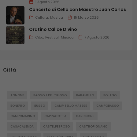
1 Agosto 2026
Concerto di Cello con Maestro Juan Carlos
Cultura
Musica
15 Marzo 2026
Oratino Calice Divino
Cibo
Festival
Musica
7 Agosto 2026
Città
AGNONE
BAGNOLI DEL TRIGNO
BARANELLO
BOJANO
BONEFRO
BUSSO
CAMPITELLO MATESE
CAMPOBASSO
CAMPOMARINO
CAPRACOTTA
CARPINONE
CASACALENDA
CASTELPETROSO
CASTROPIGNANO
CERCEMAGGIORE
COLLE D'ANCHISE
COLLETORTO