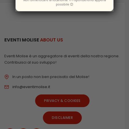
possibile 😊
EVENTI MOLISE
ABOUT US
Eventi Molise è un aggregatore di eventi della nostra regione.
Contribuisci al suo sviluppo!
In un posto non ben precisato del Molise!
info@eventimolise.it
PRIVACY & COOKIES
DISCLAIMER