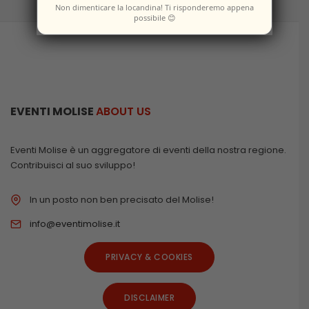
Non dimenticare la locandina! Ti risponderemo appena
possibile 😊
EVENTI MOLISE
ABOUT US
Eventi Molise è un aggregatore di eventi della nostra regione.
Contribuisci al suo sviluppo!
In un posto non ben precisato del Molise!
info@eventimolise.it
PRIVACY & COOKIES
DISCLAIMER