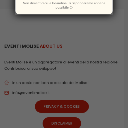
Non dimenticare la locandina! Ti risponderemo appena
possibile 😊
EVENTI MOLISE
ABOUT US
Eventi Molise è un aggregatore di eventi della nostra regione.
Contribuisci al suo sviluppo!
In un posto non ben precisato del Molise!
info@eventimolise.it
PRIVACY & COOKIES
DISCLAIMER