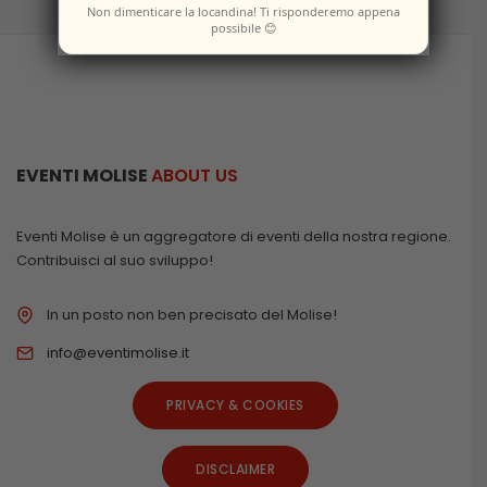
Non dimenticare la locandina! Ti risponderemo appena
possibile 😊
EVENTI MOLISE
ABOUT US
Eventi Molise è un aggregatore di eventi della nostra regione.
Contribuisci al suo sviluppo!
In un posto non ben precisato del Molise!
info@eventimolise.it
PRIVACY & COOKIES
DISCLAIMER