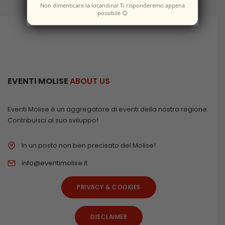
Non dimenticare la locandina! Ti risponderemo appena
possibile 😊
EVENTI MOLISE
ABOUT US
Eventi Molise è un aggregatore di eventi della nostra regione.
Contribuisci al suo sviluppo!
In un posto non ben precisato del Molise!
info@eventimolise.it
PRIVACY & COOKIES
DISCLAIMER