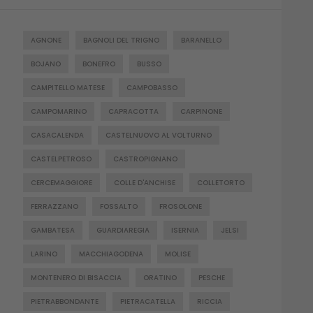
AGNONE
BAGNOLI DEL TRIGNO
BARANELLO
BOJANO
BONEFRO
BUSSO
CAMPITELLO MATESE
CAMPOBASSO
CAMPOMARINO
CAPRACOTTA
CARPINONE
CASACALENDA
CASTELNUOVO AL VOLTURNO
CASTELPETROSO
CASTROPIGNANO
CERCEMAGGIORE
COLLE D'ANCHISE
COLLETORTO
FERRAZZANO
FOSSALTO
FROSOLONE
GAMBATESA
GUARDIAREGIA
ISERNIA
JELSI
LARINO
MACCHIAGODENA
MOLISE
MONTENERO DI BISACCIA
ORATINO
PESCHE
PIETRABBONDANTE
PIETRACATELLA
RICCIA