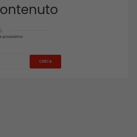
ontenuto
e possiamo
CERCA