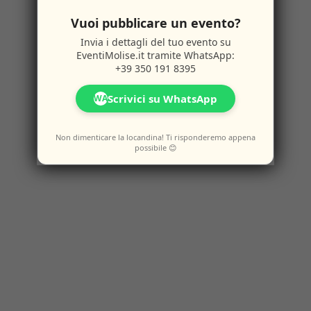
Vuoi pubblicare un evento?
Invia i dettagli del tuo evento su
EventiMolise.it
tramite WhatsApp:
+39 350 191 8395
Scrivici su WhatsApp
WA
Non dimenticare la locandina! Ti risponderemo appena
possibile 😊