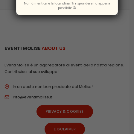
Non dimenticare la locandina! Ti risponderemo appena
possibile 😊
EVENTI MOLISE
ABOUT US
Eventi Molise è un aggregatore di eventi della nostra regione.
Contribuisci al suo sviluppo!
In un posto non ben precisato del Molise!
info@eventimolise.it
PRIVACY & COOKIES
DISCLAIMER