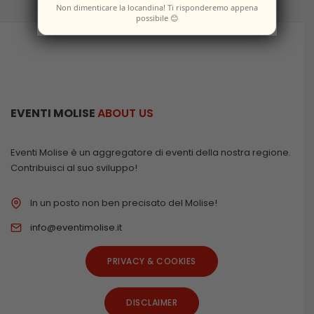
Non dimenticare la locandina! Ti risponderemo appena
possibile 😊
EVENTI MOLISE
ABOUT US
Eventi Molise è un aggregatore di eventi della nostra regione.
Contribuisci al suo sviluppo!
In un posto non ben precisato del Molise!
info@eventimolise.it
PRIVACY & COOKIES
DISCLAIMER