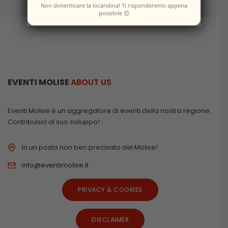
Non dimenticare la locandina! Ti risponderemo appena
possibile 😊
EVENTI MOLISE
ABOUT US
Eventi Molise è un aggregatore di eventi della nostra regione.
Contribuisci al suo sviluppo!
In un posto non ben precisato del Molise!
info@eventimolise.it
PRIVACY & COOKIES
DISCLAIMER