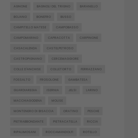
AGNONE
BAGNOLI DEL TRIGNO
BARANELLO
BOJANO
BONEFRO
BUSSO
CAMPITELLO MATESE
CAMPOBASSO
CAMPOMARINO
CAPRACOTTA
CARPINONE
CASACALENDA
CASTELPETROSO
CASTROPIGNANO
CERCEMAGGIORE
COLLE D'ANCHISE
COLLETORTO
FERRAZZANO
FOSSALTO
FROSOLONE
GAMBATESA
GUARDIAREGIA
ISERNIA
JELSI
LARINO
MACCHIAGODENA
MOLISE
MONTENERO DI BISACCIA
ORATINO
PESCHE
PIETRABBONDANTE
PIETRACATELLA
RICCIA
RIPALIMOSANI
ROCCAMANDOLFI
ROTELLO