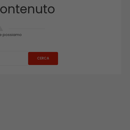
ontenuto
e possiamo
CERCA