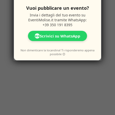
Vuoi pubblicare un evento?
Invia i dettagli del tuo evento su
EventiMolise.it
tramite WhatsApp:
+39 350 191 8395
Scrivici su WhatsApp
WA
Non dimenticare la locandina! Ti risponderemo appena
possibile 😊