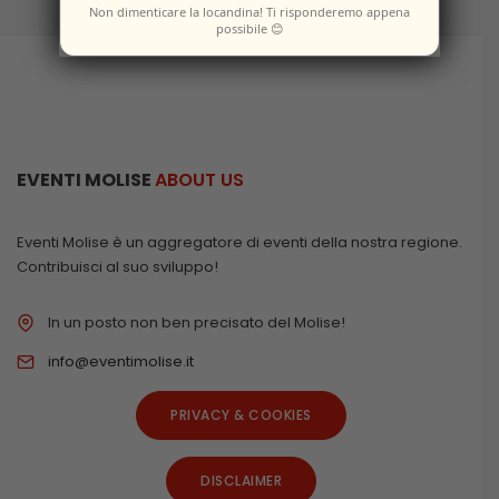
Non dimenticare la locandina! Ti risponderemo appena
possibile 😊
EVENTI MOLISE
ABOUT US
Eventi Molise è un aggregatore di eventi della nostra regione.
Contribuisci al suo sviluppo!
In un posto non ben precisato del Molise!
info@eventimolise.it
PRIVACY & COOKIES
DISCLAIMER