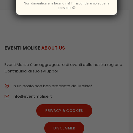
Non dimenticare la locandina! Ti risponderemo appena
possibile 😊
EVENTI MOLISE
ABOUT US
Eventi Molise è un aggregatore di eventi della nostra regione.
Contribuisci al suo sviluppo!
In un posto non ben precisato del Molise!
info@eventimolise.it
PRIVACY & COOKIES
DISCLAIMER