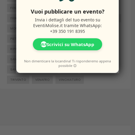
FOSSALTO
FROSOLONE
GAMBATESA
GUARDIAREGIA
Vuoi pubblicare un evento?
ISERNIA
JELSI
LARINO
MACCHIAGODENA
MOLISE
Invia i dettagli del tuo evento su
EventiMolise.it
tramite WhatsApp:
MONTENERO DI BISACCIA
ORATINO
PESCHE
+39 350 191 8395
PIETRABBONDANTE
PIETRACATELLA
RICCIA
Scrivici su WhatsApp
WA
RIPALIMOSANI
ROCCAMANDOLFI
ROTELLO
SAN GIACOMO DEGLI SCHIAVONI
SAN MASSIMO
Non dimenticare la locandina! Ti risponderemo appena
possibile 😊
SANTA CROCE DI MAGLIANO
SEPINO
TERMOLI
TRIVENTO
VENAFRO
VINCHIATURO