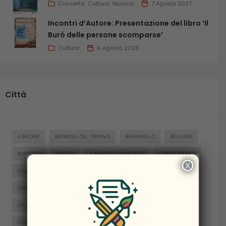
Concerto
Cultura
Musica
7 Agosto 2027
Incontri d’Autore: Presentazione del libro ‘Il
Buró delle persone scomparse’
Cultura
6 Agosto 2026
Città
AGNONE
BAGNOLI DEL TRIGNO
BARANELLO
BOJANO
BONEFRO
BUSSO
CAMPITELLO MATESE
CAMPOBASSO
X
×
CAMPOMARINO
CAPRACOTTA
CARPINONE
CASACALENDA
CASTELNUOVO AL VOLTURNO
CASTELPETROSO
CASTROPIGNANO
CERCEMAGGIORE
COLLE D'ANCHISE
COLLETORTO
FERRAZZANO