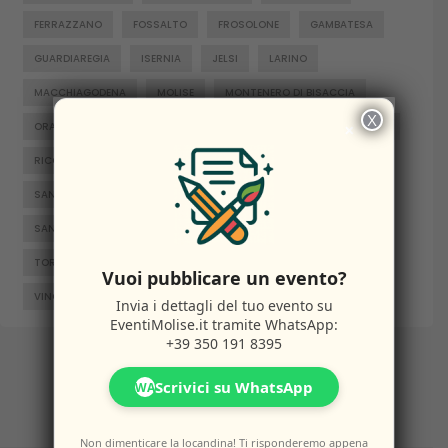
FERRAZZANO
FOSSALTO
FROSOLONE
GAMBATESA
GUARDIAREGIA
ISERNIA
JELSI
LARINO
MACCHIAGODENA
MOLISE
MONTENERO DI BISACCIA
X
×
ORATINO
PESCHE
PIETRABBONDANTE
PIETRACATELLA
RICCIA
RIPALIMOSANI
ROCCAMANDOLFI
ROTELLO
SAN GIACOMO DEGLI SCHIAVONI
SAN MASSIMO
SANTA CROCE DI MAGLIANO
SEPINO
TERMOLI
TORELLA DEL SANNIO
TRIVENTO
VENAFRO
Vuoi pubblicare un evento?
VINCHIATURO
Invia i dettagli del tuo evento su
EventiMolise.it
tramite WhatsApp:
+39 350 191 8395
Scrivici su WhatsApp
WA
Non dimenticare la locandina! Ti risponderemo appena