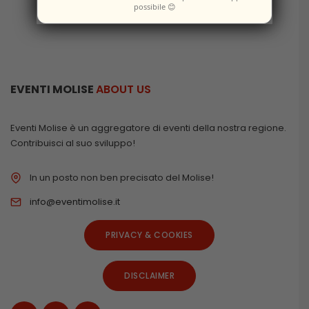
possibile 😊
EVENTI MOLISE
ABOUT US
Eventi Molise è un aggregatore di eventi della nostra regione.
Contribuisci al suo sviluppo!
In un posto non ben precisato del Molise!
info@eventimolise.it
PRIVACY & COOKIES
DISCLAIMER