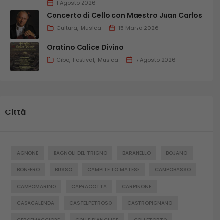
1 Agosto 2026
Concerto di Cello con Maestro Juan Carlos
Cultura
Musica
15 Marzo 2026
Oratino Calice Divino
Cibo
Festival
Musica
7 Agosto 2026
Città
AGNONE
BAGNOLI DEL TRIGNO
BARANELLO
BOJANO
BONEFRO
BUSSO
CAMPITELLO MATESE
CAMPOBASSO
CAMPOMARINO
CAPRACOTTA
CARPINONE
CASACALENDA
CASTELPETROSO
CASTROPIGNANO
CERCEMAGGIORE
COLLE D'ANCHISE
COLLETORTO