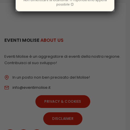
possibile 😊
EVENTI MOLISE
ABOUT US
Eventi Molise è un aggregatore di eventi della nostra regione.
Contribuisci al suo sviluppo!
In un posto non ben precisato del Molise!
info@eventimolise.it
PRIVACY & COOKIES
DISCLAIMER