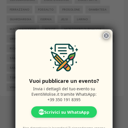
FERRAZZANO
FOSSALTO
FROSOLONE
GAMBATESA
GUARDIAREGIA
ISERNIA
JELSI
LARINO
MACCHIAGODENA
MOLISE
MONTENERO DI BISACCIA
X
×
ORATINO
PESCHE
PIETRABBONDANTE
PIETRACATELLA
RICCIA
RIPALIMOSANI
ROCCAMANDOLFI
ROTELLO
SAN GIACOMO DEGLI SCHIAVONI
SAN MASSIMO
SANTA CROCE DI MAGLIANO
SEPINO
TERMOLI
TORELLA DEL SANNIO
TRIVENTO
VENAFRO
Vuoi pubblicare un evento?
VINCHIATURO
Invia i dettagli del tuo evento su
EventiMolise.it
tramite WhatsApp:
+39 350 191 8395
Scrivici su WhatsApp
WA
Non dimenticare la locandina! Ti risponderemo appena