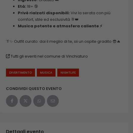
Età:
18+ 🔞
Privè rialzati disponibili:
Vivi la serata con più
comfort, stile ed esclusività 🥂👑
Musica potente e atmosfera caliente ⚡
👔✨ Outfit curato: dai il meglio di te, sii un ospite gradito 😎🔥
Tutti gli eventi nel comune di Vinchiaturo
DIVERTIMENTO
MUSICA
NIGHTLIFE
CONDIVIDI QUESTO EVENTO
Dettagli evento